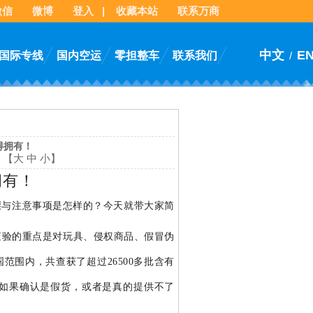
微信
微博
登入
|
收藏本站
联系万商
中文
E
国际专线
国内空运
零担整车
联系我们
/
得拥有！
：【
大
中
小
】
拥有！
骤与注意事项是怎样的？今天就带大家简
查验的重点是对玩具、侵权商品、假冒伪
范围内，共查获了超过26500多批含有
物如果确认是假货，或者是真的提供不了