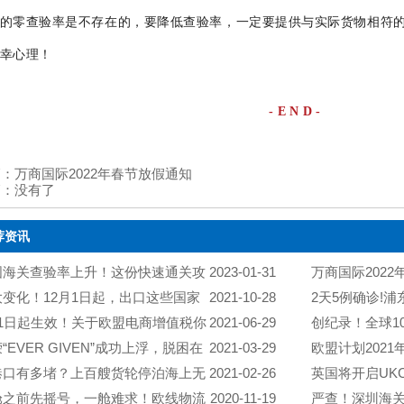
的零查验率是不存在的，要降低查验率，一定要提供与实际货物相符
幸心理！
- E N D -
篇：
万商国际2022年春节放假通知
篇：
没有了
荐资讯
国海关查验率上升！这份快速通关攻
2023-01-31
万商国际202
值得拥有！
大变化！12月1日起，出口这些国家
2021-10-28
2天5例确诊!
签发普惠制原产地证书！
月1日起生效！关于欧盟电商增值税你
2021-06-29
预计会造成浦东
创纪录！全球1
了解的新规则
“EVER GIVEN”成功上浮，脱困在
2021-03-29
涨。
轮拥堵蔓延，30
欧盟计划202
但何时畅通仍是未知，已有数十艘集装箱船绕行
港口有多堵？上百艘货轮停泊海上无
2021-02-26
ICS2，建议更
英国将开启UK
角（附完整名单）！
港！
舱之前先摇号，一舱难求！欧线物流
2020-11-19
志！
严查！深圳海关