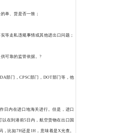
验的单、货是否一致；
不实等走私违规事情或其他进出口问题；
提供可靠的监管依据。
?
A部门，CPSC部门，DOT部门等，他
个工作日内在进口地海关进行。但是，进口
货物可以在到港前5日内，航空货物在出口国
，比如7H还是1H，意味着是X光查。