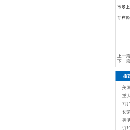
市场上
存在侥
上一
下一
推
美
略你
重
停止
7
必须
长荣
望！
美
好望
法进
订