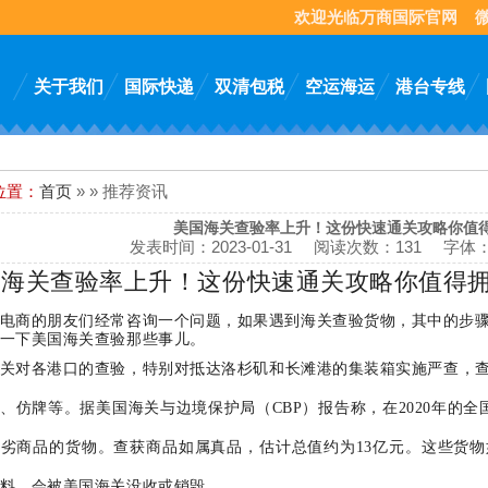
欢迎光临万商国际官网
关于我们
国际快递
双清包税
空运海运
港台专线
位置：
首页
» » 推荐资讯
美国海关查验率上升！这份快速通关攻略你值
发表时间：
2023-01-31
阅读次数：
131 字体
国海关查验率上升！这份快速通关攻略你值得
电商的朋友们经常咨询一个问题，如果遇到海关查验货物，其中的步
一下美国海关查验那些事儿。
关对各港口的查验，特别对抵达洛杉矶和长滩港的集装箱实施严查，
、仿牌等。据美国海关与边境保护局（CBP）报告称，在2020年的全国
劣商品的货物。查获商品如属真品，估计总值约为13亿元。这些货
料，会被美国海关没收或销毁。