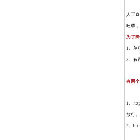
人工查
旺季，
为了降
1、单
2、有
有两个
1、ht
放行。
2、ht