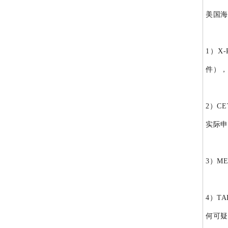
美国海
1）X
件），
2）C
实际申
3）M
4）T
何可疑