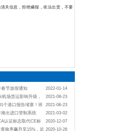
的清关信息，拒绝瞒报，依法出货，不要
2年春节放假通知
2022-01-14
浦东机场货运影响升级，
2021-08-23
机场的货物积压，造成运价进一步上
01个港口报告堵塞！班
2021-06-23
4艘船排队等候泊位！
1年推出进口管制系统
2021-03-02
新IT系统和调整业务流程
CA认证标志取代CE标
2020-12-07
查验率飙升至15%，近
2020-10-28