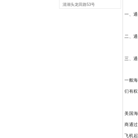
清湖头龙田路53号
一、
通
二、
通
三、
通
一般海
们有权
美国海
商通过
飞机起